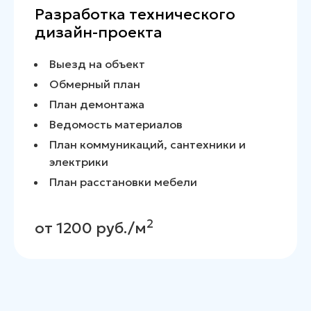
Разработка полноценного
дизайн-проекта
Выезд на объект
Обмерный план
План демонтажа
Ведомость материалов
План коммуникаций, сантехники и
электрики
План расстановки мебели
Включается в себя все ведомости
материалов 50+листов
Развертки по всем стенам; лазерный
замер
2
от 5000 руб./м